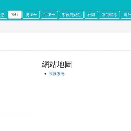
操行
獎懲
獎學金
助學金
學雜費減免
社團
諮商輔導
境
網站地圖
學務系統